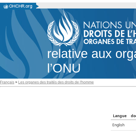
relative aux or
l’ONU
Français
>
Les organes des traités des droits de l'homme
Langue
do
English