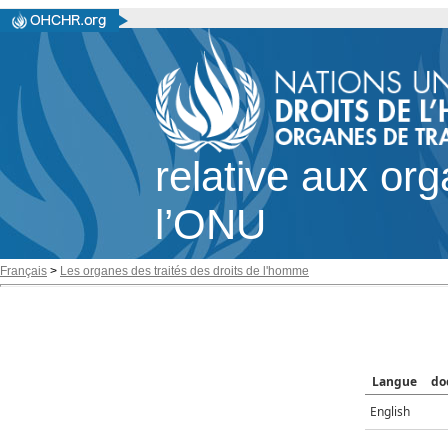
relative aux or
l’ONU
Français
>
Les organes des traités des droits de l'homme
Langue
do
English