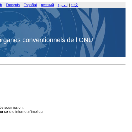
sh
|
Français
|
Español
|
русский
|
العربية
|
中文
organes conventionnels de l’ONU
 de soumission.
 ce site internet n'impliqu