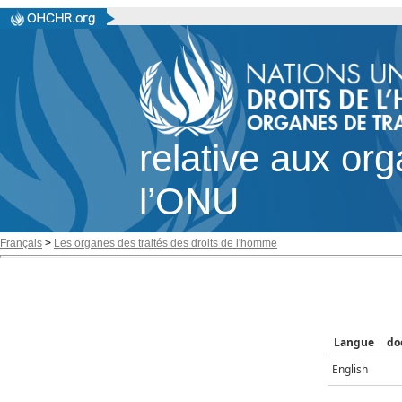
relative aux or
l’ONU
Français
>
Les organes des traités des droits de l'homme
Langue
do
English