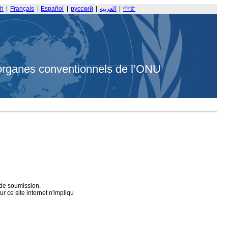
sh
|
Français
|
Español
|
русский
|
العربية
|
中文
organes conventionnels de l’ONU
 de soumission.
 ce site internet n'impliqu