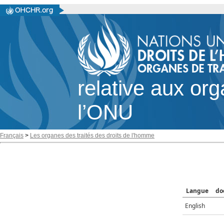
relative aux or
l’ONU
Français
>
Les organes des traités des droits de l'homme
Langue
do
English