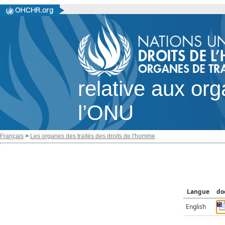
relative aux or
l’ONU
Français
>
Les organes des traités des droits de l'homme
Langue
do
English