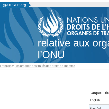
relative aux or
l’ONU
Français
>
Les organes des traités des droits de l'homme
Langue
do
English
Español