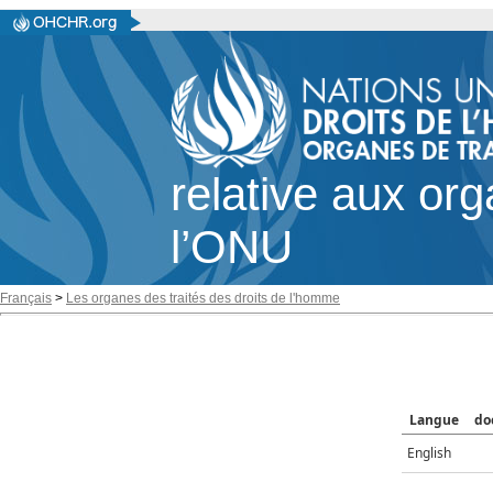
relative aux or
l’ONU
Français
>
Les organes des traités des droits de l'homme
Langue
do
English