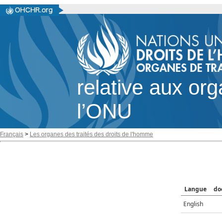
relative aux or
l’ONU
Français
>
Les organes des traités des droits de l'homme
Langue
do
English