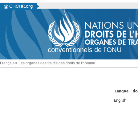
conventionnels de l’ONU
Français
>
Les organes des traités des droits de l'homme
Langue
do
English