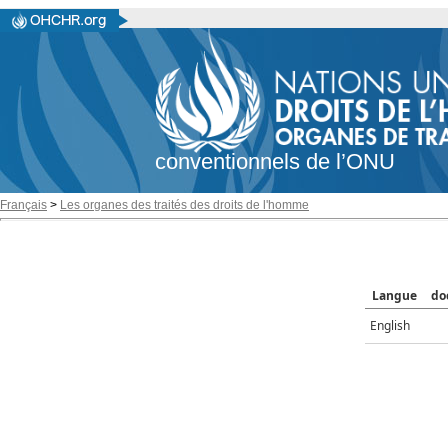
conventionnels de l’ONU
Français
>
Les organes des traités des droits de l'homme
Langue
do
English