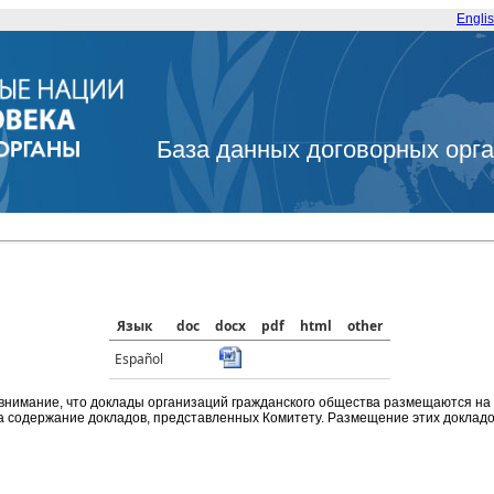
Engli
База данных договорных орг
Язык
doc
docx
pdf
html
other
Español
внимание, что доклады организаций гражданского общества размещаются на
а содержание докладов, представленных Комитету. Размещение этих докладов