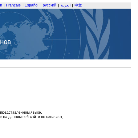
sh
|
Français
|
Español
|
русский
|
العربية
|
中文
анов
 представленном языке.
 на данном веб-сайте не означает,