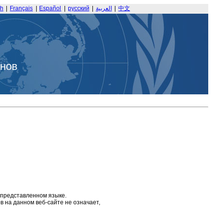
sh
|
Français
|
Español
|
русский
|
العربية
|
中文
анов
 представленном языке.
 на данном веб-сайте не означает,