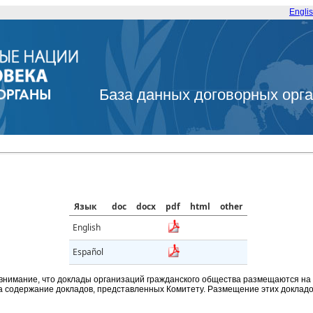
Engli
База данных договорных орг
Язык
doc
docx
pdf
html
other
English
Español
внимание, что доклады организаций гражданского общества размещаются на
а содержание докладов, представленных Комитету. Размещение этих докладов