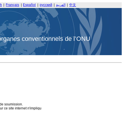
sh
|
Français
|
Español
|
русский
|
العربية
|
中文
organes conventionnels de l’ONU
 de soumission.
 ce site internet n'impliqu