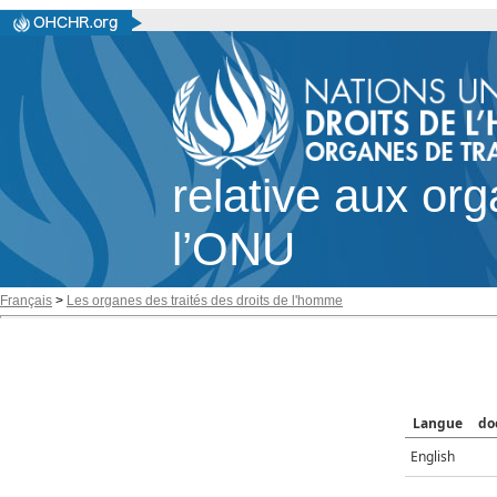
relative aux or
l’ONU
Français
>
Les organes des traités des droits de l'homme
Langue
do
English