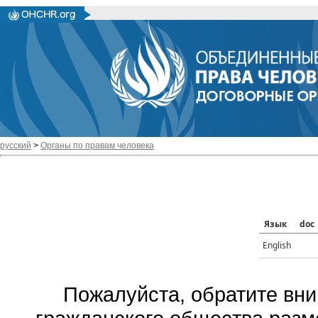
русский
>
Органы по правам человека
Язык
doc
English
Пожалуйста, обратите вни