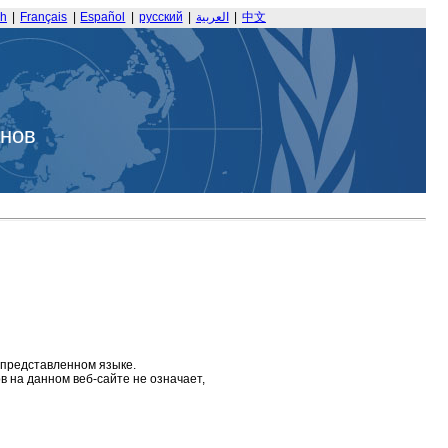
sh
|
Français
|
Español
|
русский
|
العربية
|
中文
анов
 представленном языке.
 на данном веб-сайте не означает,