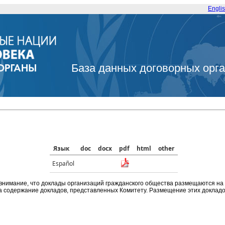
Engli
База данных договорных орг
Язык
doc
docx
pdf
html
other
Español
внимание, что доклады организаций гражданского общества размещаются на
а содержание докладов, представленных Комитету. Размещение этих докладов