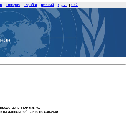
sh
|
Français
|
Español
|
русский
|
العربية
|
中文
анов
 представленном языке.
 на данном веб-сайте не означает,