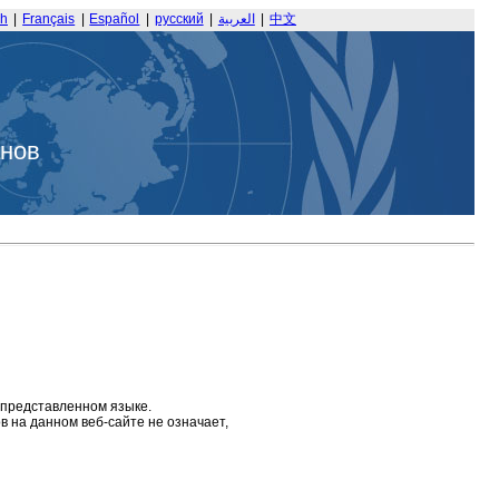
sh
|
Français
|
Español
|
русский
|
العربية
|
中文
анов
 представленном языке.
 на данном веб-сайте не означает,