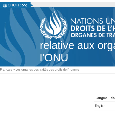
relative aux or
l’ONU
Français
>
Les organes des traités des droits de l'homme
Langue
do
English