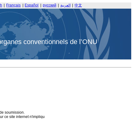
sh
|
Français
|
Español
|
русский
|
العربية
|
中文
organes conventionnels de l’ONU
 de soumission.
 ce site internet n'impliqu