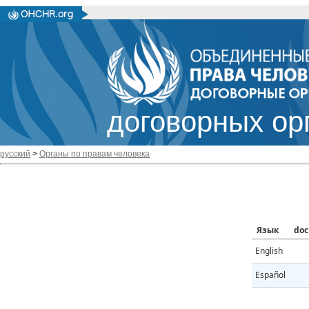
договорных ор
русский
>
Органы по правам человека
Язык
doc
English
Español