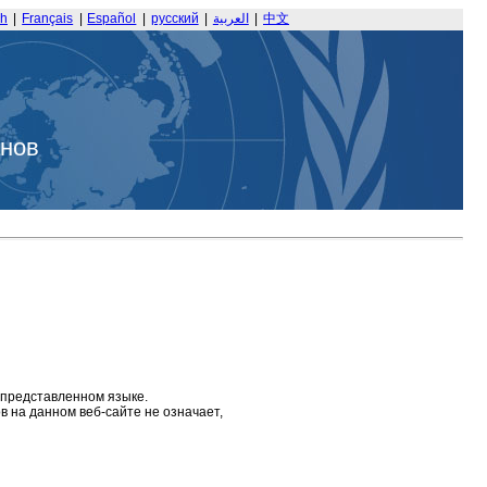
sh
|
Français
|
Español
|
русский
|
العربية
|
中文
анов
 представленном языке.
 на данном веб-сайте не означает,