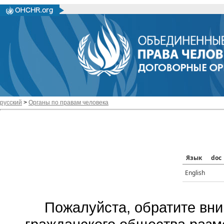
русский
>
Органы по правам человека
Язык
doc
English
Пожалуйста, обратите вни