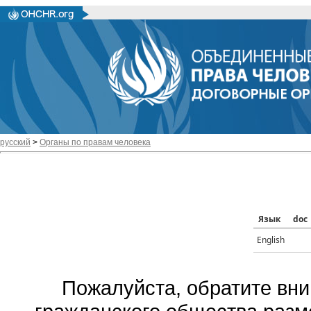
русский
>
Органы по правам человека
Язык
doc
English
Пожалуйста, обратите вни