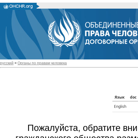
русский
>
Органы по правам человека
Язык
doc
English
Пожалуйста, обратите вни