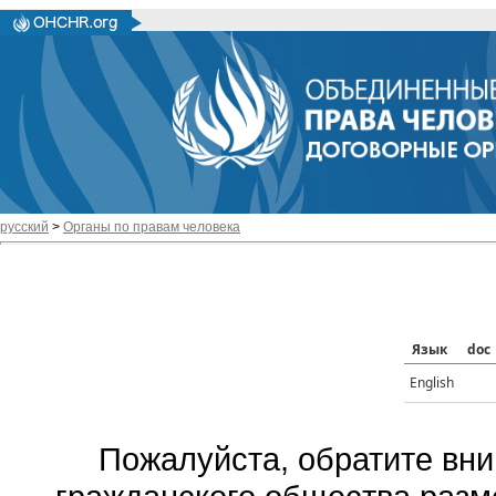
русский
>
Органы по правам человека
Язык
doc
English
Пожалуйста, обратите вни