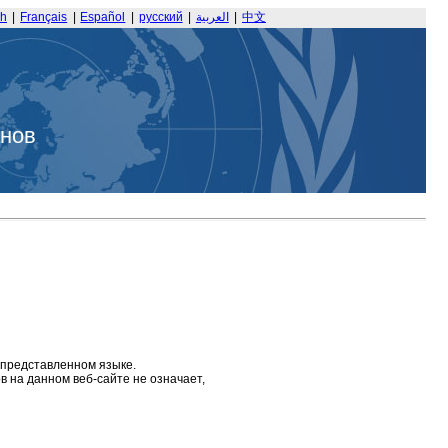
sh
|
Français
|
Español
|
русский
|
العربية
|
中文
анов
 представленном языке.
 на данном веб-сайте не означает,