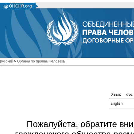
русский
>
Органы по правам человека
Язык
doc
English
Пожалуйста, обратите вни