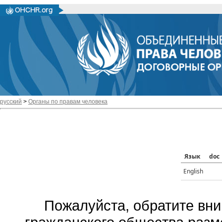
русский
>
Органы по правам человека
Язык
doc
English
Пожалуйста, обратите вни