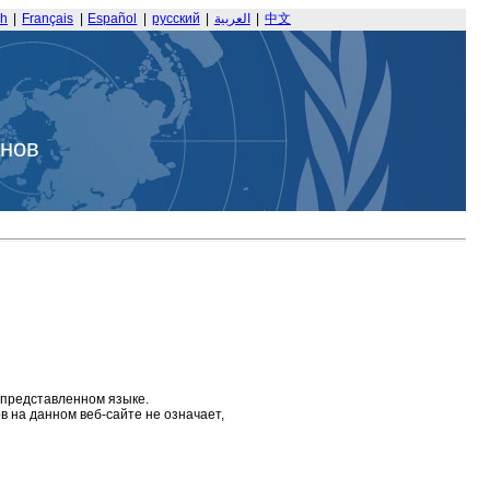
sh
|
Français
|
Español
|
русский
|
العربية
|
中文
анов
 представленном языке.
 на данном веб-сайте не означает,