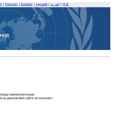
sh
|
Français
|
Español
|
русский
|
العربية
|
中文
анов
 представленном языке.
 на данном веб-сайте не означает,