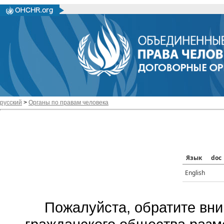
русский
>
Органы по правам человека
Язык
doc
English
Пожалуйста, обратите вни