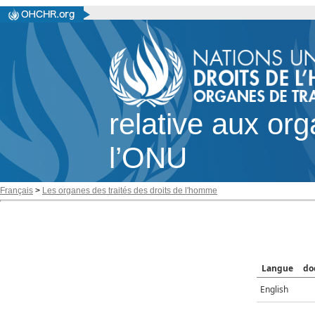
relative aux or
l’ONU
Français
>
Les organes des traités des droits de l'homme
Langue
do
English