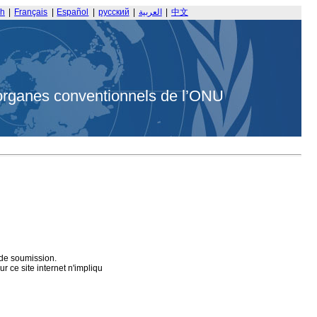
sh
|
Français
|
Español
|
русский
|
العربية
|
中文
organes conventionnels de l’ONU
 de soumission.
 ce site internet n'impliqu