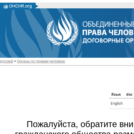
русский
>
Органы по правам человека
Язык
doc
English
Пожалуйста, обратите вни