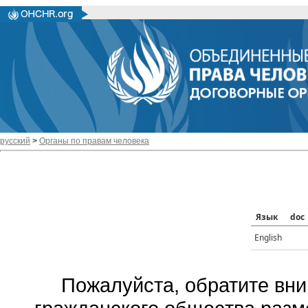
русский
>
Органы по правам человека
Язык
doc
English
Пожалуйста, обратите вни