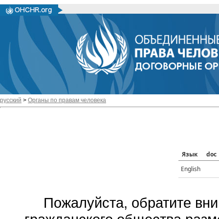
русский
>
Органы по правам человека
Язык
doc
English
Пожалуйста, обратите вни