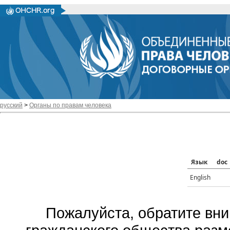
русский
>
Органы по правам человека
Язык
doc
English
Пожалуйста, обратите вни