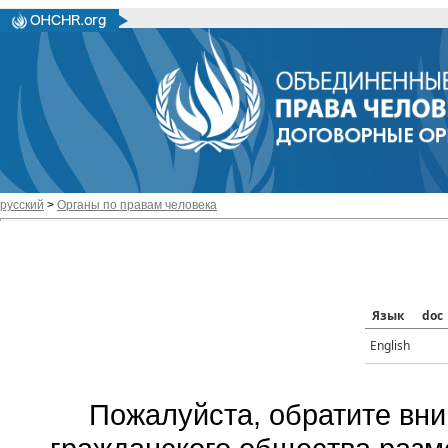
русский
>
Органы по правам человека
Язык
doc
English
Пожалуйста, обратите вни