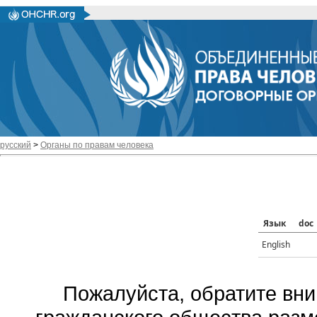
русский
>
Органы по правам человека
Язык
doc
English
Пожалуйста, обратите вни