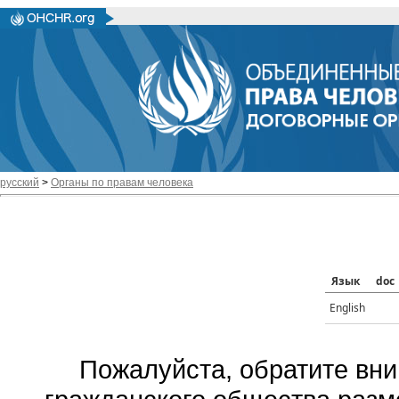
русский
>
Органы по правам человека
Язык
doc
English
Пожалуйста, обратите вни