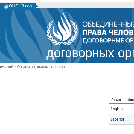
договорных ор
русский
>
Органы по правам человека
Язык
doc
English
Español