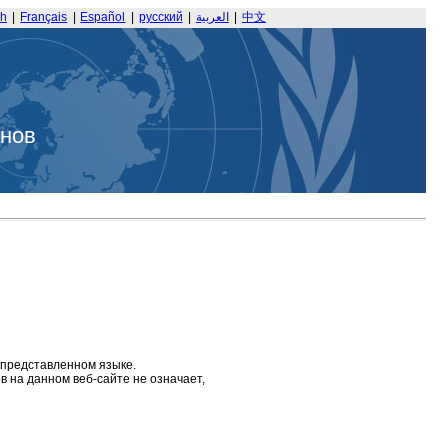
sh
|
Français
|
Español
|
русский
|
العربية
|
中文
анов
 представленном языке.
 на данном веб-сайте не означает,