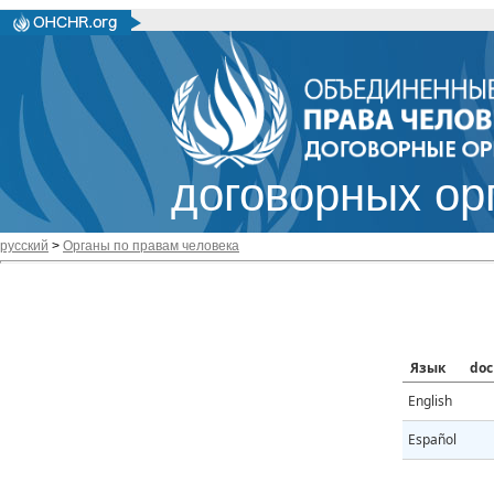
договорных ор
русский
>
Органы по правам человека
Язык
doc
English
Español