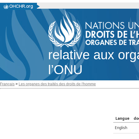
relative aux or
l’ONU
Français
>
Les organes des traités des droits de l'homme
Langue
do
English