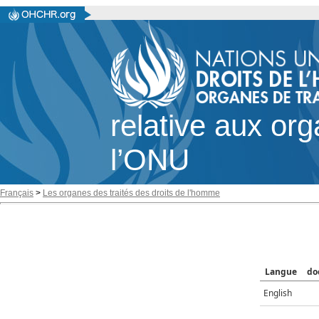
relative aux or
l’ONU
Français
>
Les organes des traités des droits de l'homme
Langue
do
English