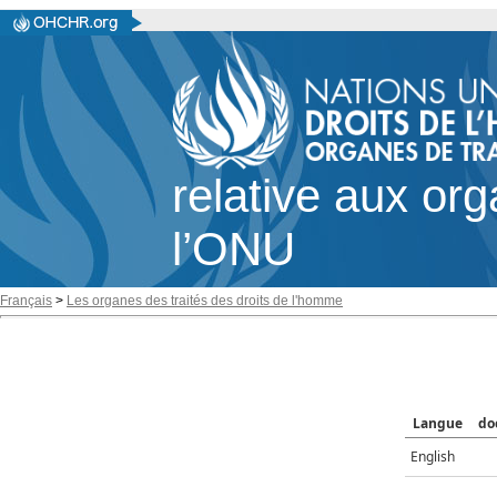
relative aux or
l’ONU
Français
>
Les organes des traités des droits de l'homme
Langue
do
English