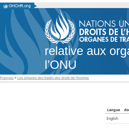
relative aux or
l’ONU
Français
>
Les organes des traités des droits de l'homme
Langue
do
English